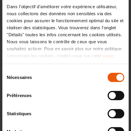
responsables de production et des responsables
Dans l'objectif d'améliorer votre expérience utilisateur,
nous collectons des données non sensibles via des
relation clients (5).
cookies pour assurer le fonctionnement optimal du site et
Un autre objectif de cette réorganisation vise
réaliser des statistiques. Vous trouverez dans l'onglet
"Détails" toutes les infos concernant les cookies utilisés.
l’
amélioration des délais de chantiers
de 20 % en
Nous vous laissons le contrôle de ceux que vous
maison individuelle et de 50 % en amélioration de
souhaitez activer. Pour en savoir plus sur notre politique
l’habitat
(extension, rénovation, agencement).
concernant les cookies, rendez-vous sur cette
page
.
Vous pouvez changer d’avis à tout moment en cliquant
sur l’icône « CO » située en bas à droite de chaque page
Sélection
Travailler notre
du site.
Nécessaires
du
consentement
"attractivité" et
Préférences
retenir les talents
Statistiques