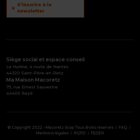
S’inscrire à la
newsletter
Siège social et espace conseil
La Hurline, 4 route de Nantes
44320 Saint-Père-en-Retz
Ma Maison Macoretz
75, rue Ernest Sauvestre
44400 Rezé
Pied
© Copyright 2022 - Macoretz Scop Tous droits réservés
FAQ
de
Mentions légales
RGPD
FEDER
page