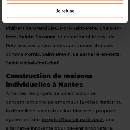
De ce fait, de nombreux primo-accédants et futurs
propriétaires se tournent vers des communes plus
Je refuse
éloignées du centre, comme,
Bouaye, Saint
Philbert de Grand Lieu, Port-Saint-Père, Cheix-en-
Retz, Sainte-Pazanne
, et notamment le pays de
Retz avec ses charmantes communes littorales
comme
Pornic, Saint-Brevin, La Bernerie-en-Retz,
Saint-Michel-chef-chef.
Construction de maisons
individuelles à Nantes
À Nantes, les projets de construction se
concentrent principalement sur la réhabilitation ou
la démolition-reconstruction. Macoretz propose
également des
projets d'habitat participatif
, une
alternative innovante pour devenir propriétaire.