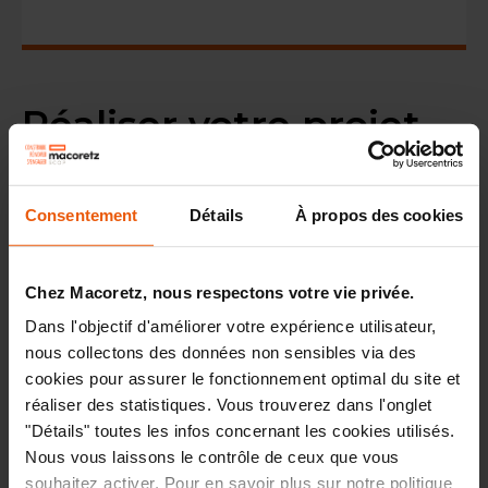
Réaliser votre projet
immobilier à Nantes
et ses environs :
Consentement
Détails
À propos des cookies
construction,
rénovation et achat
Chez Macoretz, nous respectons votre vie privée.
Dans l'objectif d'améliorer votre expérience utilisateur,
nous collectons des données non sensibles via des
cookies pour assurer le fonctionnement optimal du site et
réaliser des statistiques. Vous trouverez dans l'onglet
Que vous envisagiez l'achat d'un logement neuf, la
"Détails" toutes les infos concernant les cookies utilisés.
construction d'une maison individuelle ou la
Nous vous laissons le contrôle de ceux que vous
rénovation de votre maison ou appartement dans la
souhaitez activer. Pour en savoir plus sur notre politique