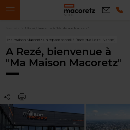
Aller
au
Contact
contenu
principal
Fil
Macoretz
A Rezé, bienvenue à "Ma Maison Macoretz"
d'Ariane
Ma maison Macoretz un espace conseil à Rezé (sud Loire- Nantes)
A Rezé, bienvenue à
"Ma Maison Macoretz"
Partager
Imprimer