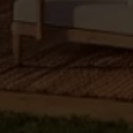
écolutive
aujourd’hui,
évolutive demain
Économique : accessible dès
99 600 €
Évolutive
: commencez petit, agrandissez
plus tard, à votre rythme
Économe
: isolation efficace,
confort durable, coûts d'énergie
réduits
Je découvre