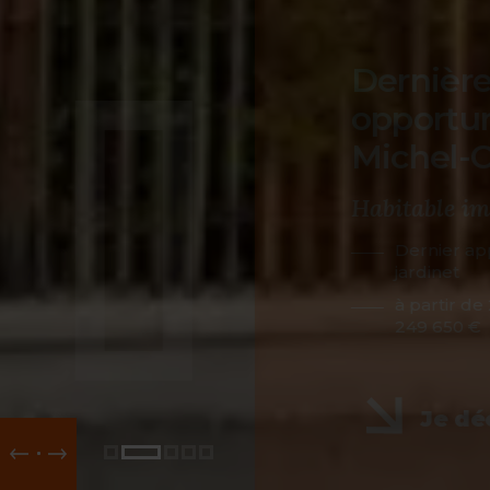
 !
vec
u de