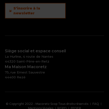
S’inscrire à la
newsletter
Siège social et espace conseil
La Hurline, 4 route de Nantes
44320 Saint-Père-en-Retz
Ma Maison Macoretz
75, rue Ernest Sauvestre
44400 Rezé
Pied
© Copyright 2022 - Macoretz Scop Tous droits réservés
FAQ
de
Mentions légales
RGPD
FEDER