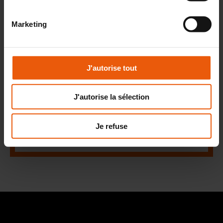
et des
aménagements
bien pensés.
Achat d'un logement neuf
: Devenez
Marketing
propriétaire d'une
maison neuve ou
d'un appartement neuf
répondant à
vos exigences.
J'autorise tout
Construction de
bâtiment professionnel
: Créez un
espace de travail à votre image, qu'il
J'autorise la sélection
s'agisse d'un cabinet médical, de
bureaux, d'une crèche ou tout autre
projet professionnel.
Je refuse