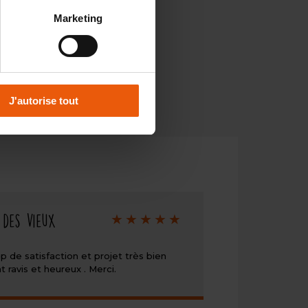
Marketing
J'autorise tout
Note
 des vieux
de
5/5
p de satisfaction et projet très bien
avis et heureux . Merci.