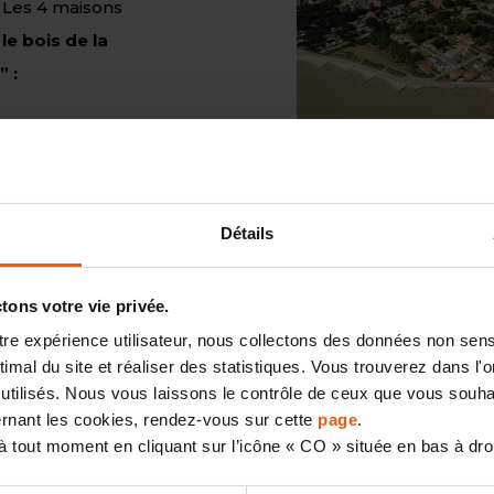
Les 4 maisons
le bois de la
” :
de la gare.
Détails
ons votre vie privée.
Terrains vendu
otre expérience utilisateur, nous collectons des données non sen
Tous les terrains son
mal du site et réaliser des statistiques. Vous trouverez dans l'on
utilisés. Nous vous laissons le contrôle de ceux que vous souhai
offres de terrains, m
cernant les cookies, rendez-vous sur cette
page
.
disponibles.
 tout moment en cliquant sur l’icône « CO » située en bas à dro
Je consulte le