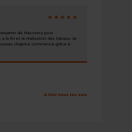
Note
de
5/5
 Benjamin de Macoretz pour
a fin et la réalisation des travaux. Je
n nouveau chapitre commence grâce à
Voir tous les avis