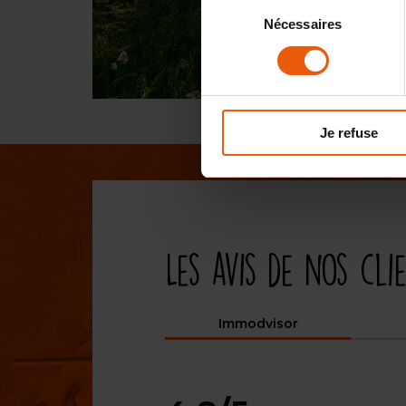
Sélection
Nécessaires
du
consentement
Je refuse
Les avis de nos cli
Immodvisor