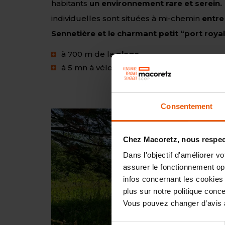
habitants
un environnement rare et serein.
individuelles sont
situées
à mi-chemin
entre 
Sennetière et le charmant petit “port royal
à 700 m de la
plage
,
à 5 mn à vélo du bourg de la Bernerie et 
Consentement
Chez Macoretz, nous respect
Dans l'objectif d'améliorer v
assurer le fonctionnement opti
infos concernant les cookies 
plus sur notre politique con
Vous pouvez changer d’avis à