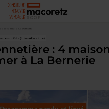
hes de la mer à La Bernerie
erie-en-Retz (Loire-Atlantique)
ennetière : 4 maison
mer à La Bernerie