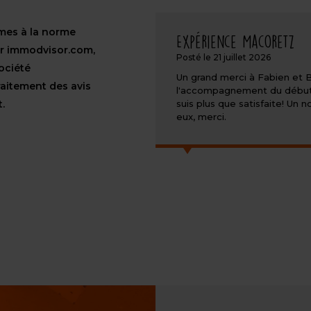
rmes à la norme
Expérience Macoretz
ur immodvisor.com,
Posté le 21 juillet 2026
ociété
Un grand merci à Fabien et
raitement des avis
l'accompagnement du début a l
t.
suis plus que satisfaite! U
eux, merci.