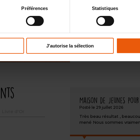
Préférences
Statistiques
J'autorise la sélection
ents
Maison de jeunes pour
Posté le 29 juillet 2026
Livre d'Or
Très beau résultat , beaucou
mené Nous sommes vraiment r