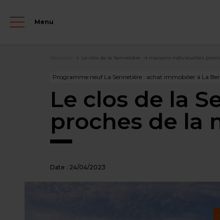
Aller
au
Menu
contenu
principal
Fil
Macoretz
Le clos de la Sennetière : 4 maisons individuelles proc
d'Ariane
Programme neuf La Sennetière : achat immobilier à La Bern
Le clos de la S
proches de la 
Date :
24/04/2023