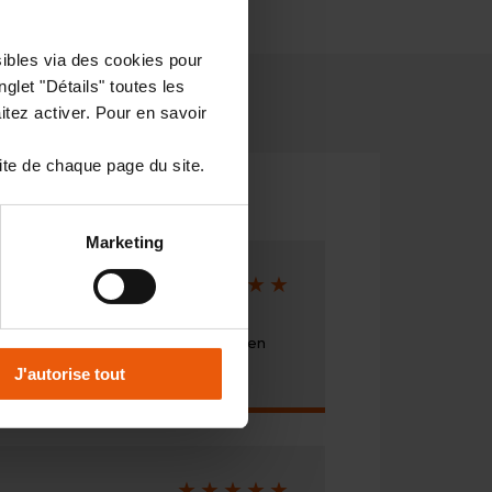
sibles via des cookies pour
glet "Détails" toutes les
tez activer. Pour en savoir
ite de chaque page du site.
Marketing
Note
 des vieux
de
5/5
p de satisfaction et projet très bien
avis et heureux . Merci.
J'autorise tout
Note