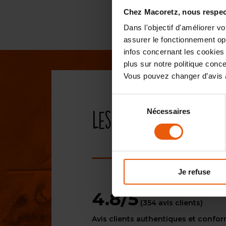
Chez Macoretz, nous respect
Dans l'objectif d'améliorer v
assurer le fonctionnement opti
infos concernant les cookies 
plus sur notre politique con
Vous pouvez changer d’avis à
Sélection
Nécessaires
du
Les avis de nos cli
consentement
Immodvisor
Je refuse
4.8/5
(354 avis clients)
Avis clients authentiques et confo