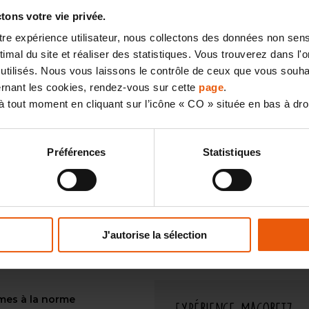
ons votre vie privée.
otre expérience utilisateur, nous collectons des données non sen
mal du site et réaliser des statistiques. Vous trouverez dans l'on
utilisés. Nous vous laissons le contrôle de ceux que vous souhai
cernant les cookies, rendez-vous sur cette
page
.
 tout moment en cliquant sur l’icône « CO » située en bas à dro
Préférences
Statistiques
ents
Maison de jeunes pour
Posté le 29 juillet 2026
Livre d'Or
Très beau résultat , beaucou
mené Nous sommes vraiment r
J'autorise la sélection
rmes à la norme
Expérience Macoretz