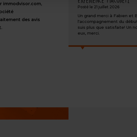
ur immodvisor.com,
Posté le 21 juillet 2026
ociété
Un grand merci à Fabien et
raitement des avis
l'accompagnement du début a l
t.
suis plus que satisfaite! U
eux, merci.