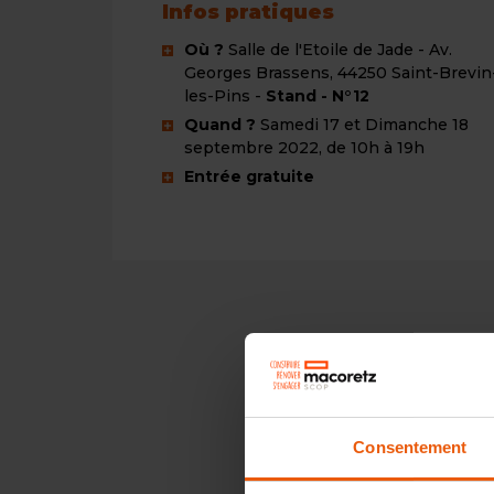
Infos pratiques
Où ?
Salle de l'Etoile de Jade -
Av.
Georges Brassens, 44250 Saint-Brevin
les-Pins -
Stand - N°12
Quand ?
Samedi 17 et Dimanche 18
septembre 2022, de 10h à 19h
Entrée gratuite
Consentement