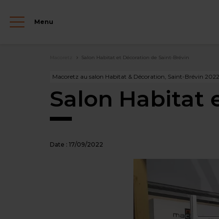
Aller
au
Menu
contenu
principal
Fil
Macoretz
Salon Habitat et Décoration de Saint-Brévin
d'Ariane
Macoretz au salon Habitat & Décoration, Saint-Brévin 202
Salon Habitat 
Date :
17/09/2022