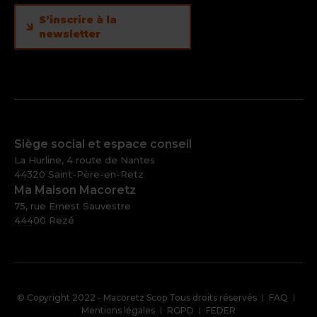
S’inscrire à la
newsletter
Siège social et espace conseil
La Hurline, 4 route de Nantes
44320 Saint-Père-en-Retz
Ma Maison Macoretz
75, rue Ernest Sauvestre
44400 Rezé
Pied
© Copyright 2022 - Macoretz Scop Tous droits réservés
FAQ
de
Mentions légales
RGPD
FEDER