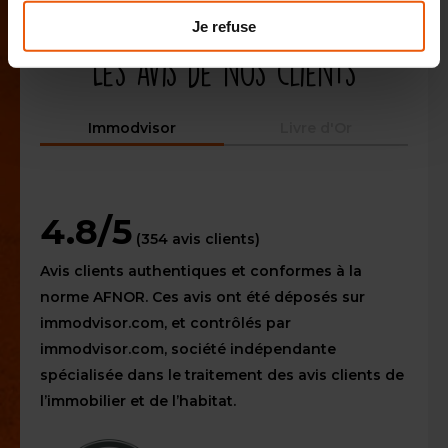
Je refuse
Les avis de nos clients
Immodvisor
Livre d'Or
4.8/5
(354 avis clients)
Avis clients authentiques et conformes à la
norme AFNOR. Ces avis ont été déposés sur
immodvisor.com, et contrôlés par
immodvisor.com, société indépendante
spécialisée dans le traitement des avis clients de
l’immobilier et de l’habitat.