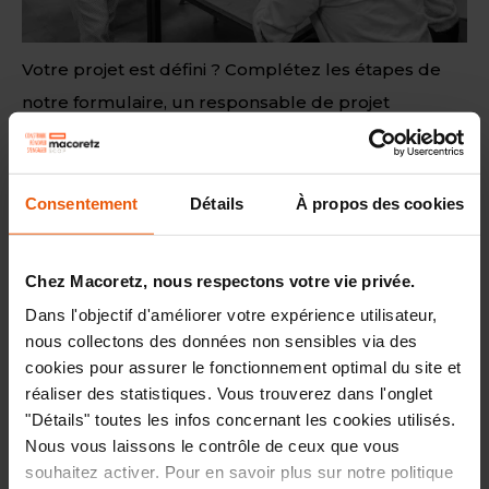
Votre projet est défini ? Complétez les étapes de
notre formulaire, un responsable de projet
Macoretz vous recontactera dans les plus brefs
délais.
Consentement
Détails
À propos des cookies
Compléter le formulaire
Chez Macoretz, nous respectons votre vie privée.
Dans l'objectif d'améliorer votre expérience utilisateur,
Des conseils pour construire votre
nous collectons des données non sensibles via des
projet ?
cookies pour assurer le fonctionnement optimal du site et
réaliser des statistiques. Vous trouverez dans l'onglet
"Détails" toutes les infos concernant les cookies utilisés.
Nous vous laissons le contrôle de ceux que vous
souhaitez activer. Pour en savoir plus sur notre politique