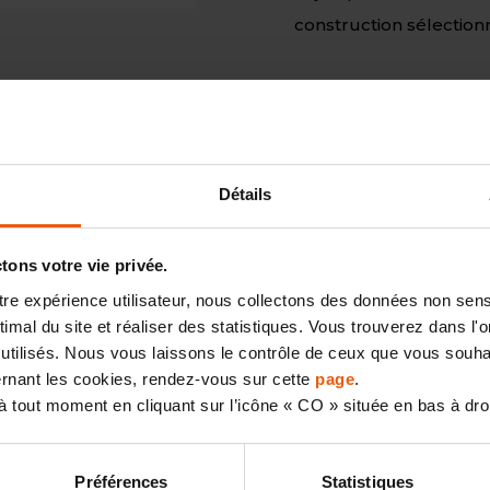
construction sélection
e vers la RE2020 et ver
Détails
vrés par Macoretz scop
ons votre vie privée.
mes à la
RE 2020
. Ceci
otre expérience utilisateur, nous collectons des données non sen
mal du site et réaliser des statistiques. Vous trouverez dans l'on
 générale du bâtiment
utilisés. Nous vous laissons le contrôle de ceux que vous souhai
cernant les cookies, rendez-vous sur cette
page
.
 tout moment en cliquant sur l’icône « CO » située en bas à dro
ture Réglementation
e la construction de :
Préférences
Statistiques
(qui produisent plus