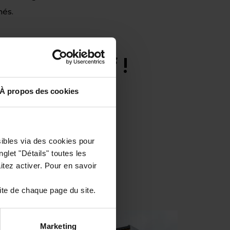
nés.
s le passif !
À propos des cookies
sibles via des cookies pour
glet "Détails" toutes les
tez activer. Pour en savoir
ite de chaque page du site.
Marketing