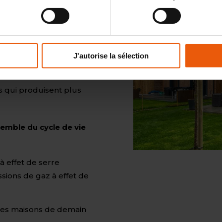
a plus réduite
 déconstruction et au
J'autorise la sélection
.
ts qui produisent plus
semble du cycle de vie
à effet de serre
ssions de gaz à effet de
 les maisons de demain