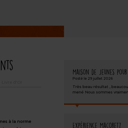
ents
Maison de jeunes pour
Posté le 29 juillet 2026
Livre d'Or
Très beau résultat , beaucou
mené Nous sommes vraiment r
rmes à la norme
Expérience Macoretz