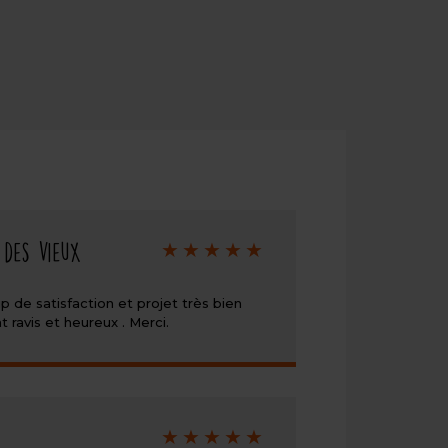
Note
 des vieux
de
5/5
p de satisfaction et projet très bien
avis et heureux . Merci.
Note