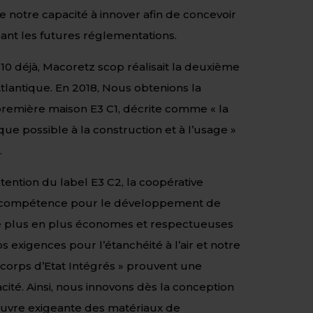
notre capacité à innover afin de concevoir
ipant les futures réglementations.
010 déjà, Macoretz scop réalisait la deuxième
lantique. En 2018, Nous obtenions la
 première maison E3 C1, décrite comme « la
ue possible à la construction et à l’usage »
.
tention du label E3 C2, la coopérative
 compétence pour le développement de
de plus en plus économes et respectueuses
 exigences pour l’étanchéité à l’air et notre
 corps d’Etat Intégrés » prouvent une
acité. Ainsi, nous innovons dès la conception
œuvre exigeante des matériaux de