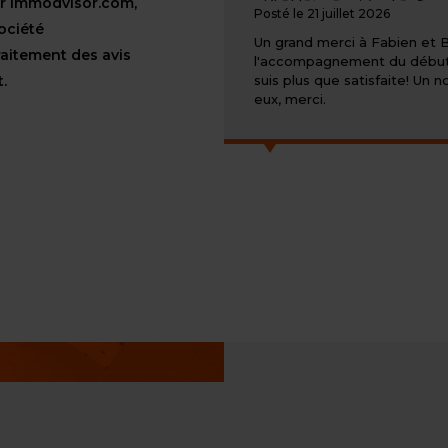
ur immodvisor.com,
Posté le 21 juillet 2026
ociété
Un grand merci à Fabien et
raitement des avis
l'accompagnement du début a l
t.
suis plus que satisfaite! U
eux, merci.