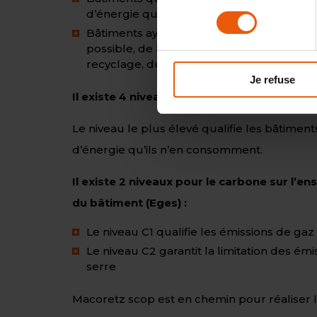
consentement
d’énergie qu’ils n’en consomment)
Bâtiments ayant une empreinte carbone l
possible, de leur conception jusqu’à leur
recyclage, durant tout leur usage.
Je refuse
Il existe 4 niveaux pour l’énergie, de E1 à E4
Le niveau le plus élevé qualifie les bâtimen
d’énergie qu’ils n’en consomment.
Il existe 2 niveaux pour le carbone sur l’en
du bâtiment (Eges) :
Le niveau C1 qualifie les émissions de gaz 
Le niveau C2 garantit la limitation des émi
serre
Macoretz scop est en chemin pour réaliser