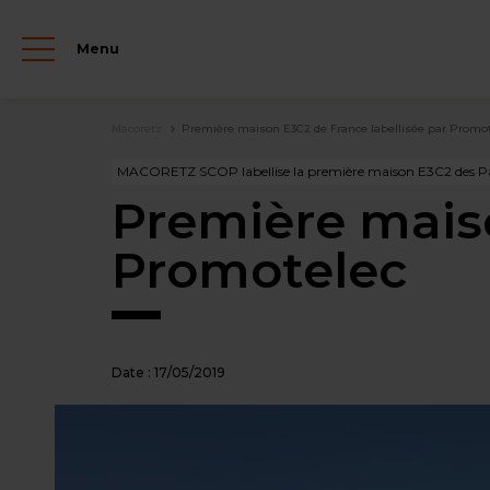
Aller
au
Menu
contenu
principal
Fil
Macoretz
Première maison E3C2 de France labellisée par Promo
d'Ariane
MACORETZ SCOP labellise la première maison E3C2 des Pay
Première maiso
Promotelec
Date :
17/05/2019