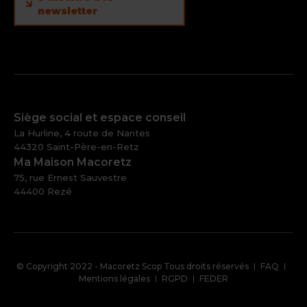
newsletter
Siège social et espace conseil
La Hurline, 4 route de Nantes
44320 Saint-Père-en-Retz
Ma Maison Macoretz
75, rue Ernest Sauvestre
44400 Rezé
Pied
© Copyright 2022 - Macoretz Scop Tous droits réservés
FAQ
de
Mentions légales
RGPD
FEDER
page