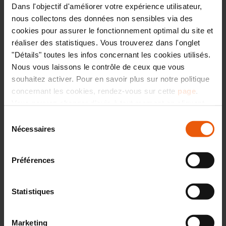
Dans l'objectif d'améliorer votre expérience utilisateur,
nous collectons des données non sensibles via des
cookies pour assurer le fonctionnement optimal du site et
réaliser des statistiques. Vous trouverez dans l'onglet
"Détails" toutes les infos concernant les cookies utilisés.
Nous vous laissons le contrôle de ceux que vous
Parlons plans !
souhaitez activer. Pour en savoir plus sur notre politique
concernant les cookies, rendez-vous sur cette
page
.
Vous pouvez changer d’avis à tout moment en cliquant
sur l’icône « CO » située en bas à droite de chaque page
Sélection
du site.
Nécessaires
du
Maison maçonnée de plain-pied,
consentement
composée de 6 belles pièces : salon et
Préférences
cuisine (séparés par une verrière), 1 suite
parentale, 3 chambres & 1 bureau. La
maison comprend aussi un dressing, 2
Statistiques
salles d'eau ainsi qu'un garage.
Marketing