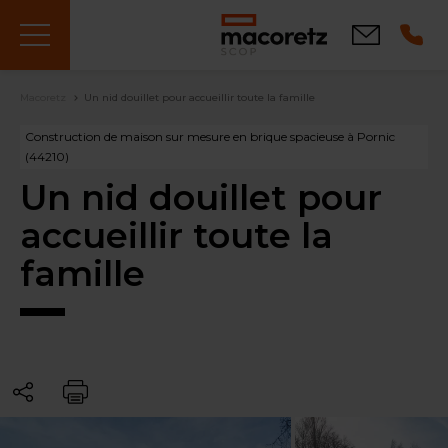
Aller
au
Contact
contenu
principal
Fil
Macoretz
Un nid douillet pour accueillir toute la famille
d'Ariane
Construction de maison sur mesure en brique spacieuse à Pornic
(44210)
Un nid douillet pour
accueillir toute la
famille
Partager
Imprimer