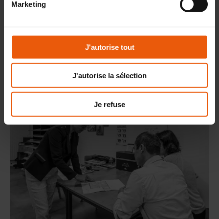
Marketing
votre projet ensemble
J'autorise tout
J'autorise la sélection
Je refuse
Prêt à nous confier votre projet ?