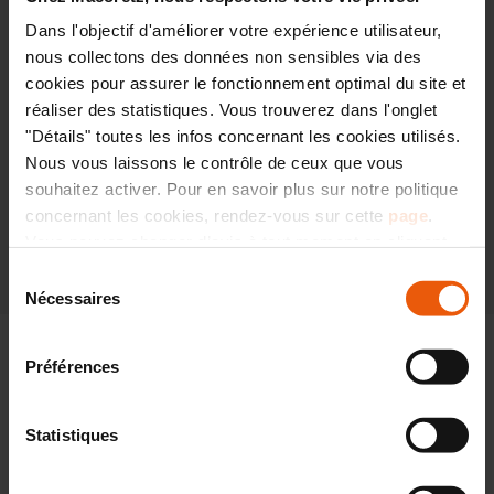
Dans l'objectif d'améliorer votre expérience utilisateur,
nous collectons des données non sensibles via des
cookies pour assurer le fonctionnement optimal du site et
réaliser des statistiques. Vous trouverez dans l'onglet
"Détails" toutes les infos concernant les cookies utilisés.
Nous vous laissons le contrôle de ceux que vous
souhaitez activer. Pour en savoir plus sur notre politique
concernant les cookies, rendez-vous sur cette
page
.
Retour au listing
Vous pouvez changer d’avis à tout moment en cliquant
sur l’icône « CO » située en bas à droite de chaque page
Sélection
du site.
Nécessaires
du
consentement
Préférences
Statistiques
Définissons