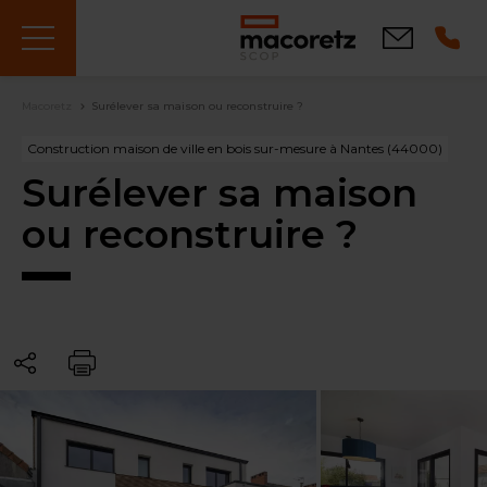
Aller
au
Contact
contenu
principal
Fil
Macoretz
Surélever sa maison ou reconstruire ?
d'Ariane
Construction maison de ville en bois sur-mesure à Nantes (44000)
Surélever sa maison
ou reconstruire ?
Partager
Imprimer