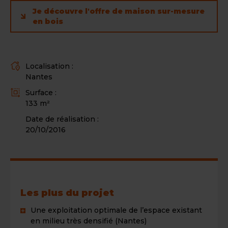
Je découvre l'offre de maison sur-mesure
en bois
Localisation :
L
Nantes
i
Surface :
e
S
133 m²
u
u
Date de réalisation :
r
20/10/2016
f
a
c
e
Les plus du projet
Une exploitation optimale de l’espace existant
en milieu très densifié (Nantes)