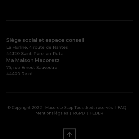
Siège social et espace conseil
La Hurline, 4 route de Nantes
44320 Saint-Père-en-Retz
Ma Maison Macoretz
75, rue Ernest Sauvestre
44400 Rezé
Pied
© Copyright 2022 - Macoretz Scop Tous droits réservés
FAQ
de
Mentions légales
RGPD
FEDER
page