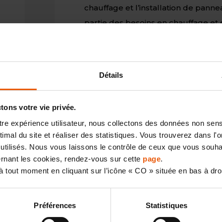
chauffage et l’installation de pann
partie des besoins en chauffage et 
Louise, dessinatrice projeteuse
de
Détails
t
ons votre vie privée.
otre expérience utilisateur, nous collectons des données non sen
mal du site et réaliser des statistiques. Vous trouverez dans l'on
utilisés. Nous vous laissons le contrôle de ceux que vous souhai
cernant les cookies, rendez-vous sur cette
page
.
 tout moment en cliquant sur l’icône « CO » située en bas à dro
Retour au listing
Préférences
Statistiques