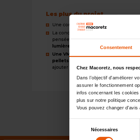
Les plus du projet
Une conception
bioclimatique
La conception de la maison a été
pensée
pour maximiser les apports 
lumière naturelle
Consentement
Une VMC double flux, un poêle à
pellets et panneaux solaires
viennen
ajouter la performance à la maison
Chez Macoretz, nous respect
Dans l'objectif d'améliorer v
assurer le fonctionnement opti
infos concernant les cookies 
plus sur notre politique con
Vous pouvez changer d’avis à
Sélection
Nécessaires
du
consentement