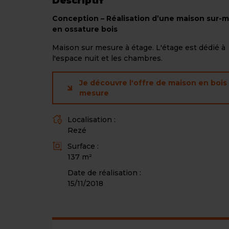
Descriptif
Conception – Réalisation d’une maison sur-
en ossature bois
Maison sur mesure à étage. L'étage est dédié à
l'espace nuit et les chambres.
Je découvre l'offre de maison en bois
mesure
Localisation :
L
Rezé
i
Surface :
e
S
137 m²
u
u
Date de réalisation :
r
15/11/2018
f
a
c
e