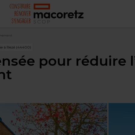
onnement
ie à Rezé (44400)
sée pour réduire l
nt