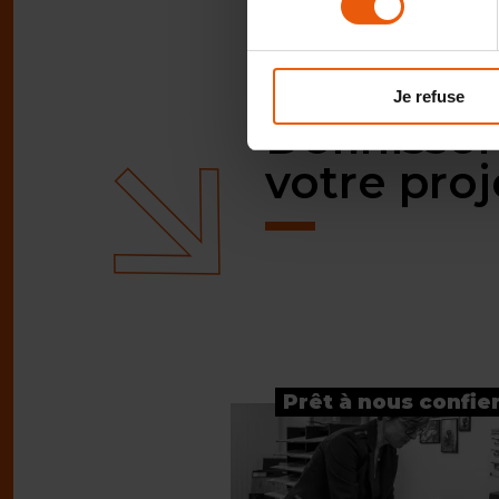
Je refuse
Définisso
votre pro
Prêt à nous confier