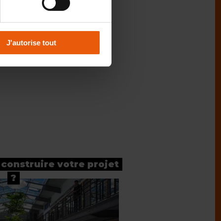
J'autorise tout
 construire votre projet
?