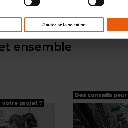
J'autorise la sélection
ns
jet ensemble
Des conseils pour
 votre projet ?