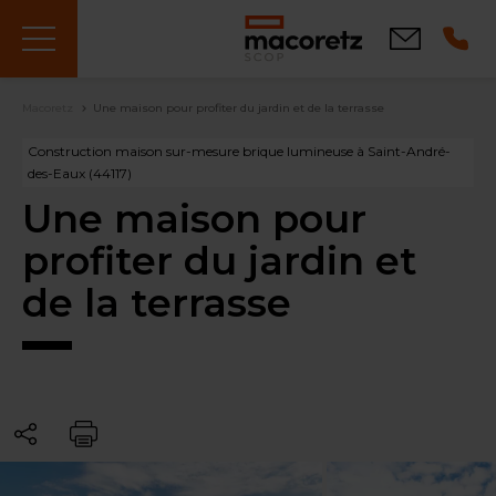
Aller
au
Contact
contenu
principal
Fil
Macoretz
Une maison pour profiter du jardin et de la terrasse
d'Ariane
Construction maison sur-mesure brique lumineuse à Saint-André-
des-Eaux (44117)
Une maison pour
profiter du jardin et
de la terrasse
Partager
Imprimer