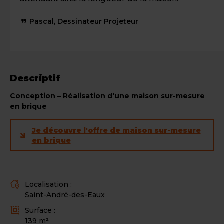
Pascal, Dessinateur Projeteur
Descriptif
Conception – Réalisation d'une maison sur-mesure
en brique
Je découvre l'offre de maison sur-mesure
en brique
Localisation :
L
Saint-André-des-Eaux
i
Surface :
e
S
139 m²