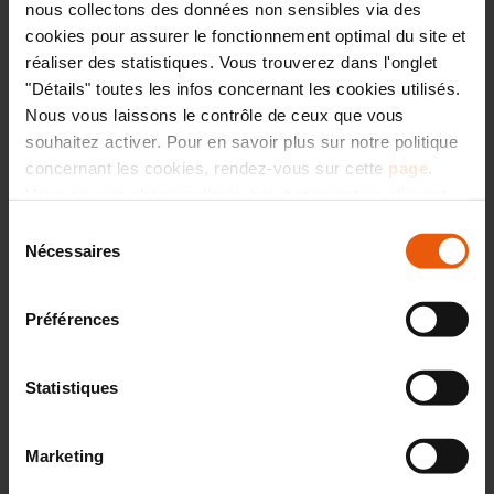
nous collectons des données non sensibles via des
cookies pour assurer le fonctionnement optimal du site et
Parlons plans !
réaliser des statistiques. Vous trouverez dans l'onglet
"Détails" toutes les infos concernant les cookies utilisés.
Nous vous laissons le contrôle de ceux que vous
souhaitez activer. Pour en savoir plus sur notre politique
concernant les cookies, rendez-vous sur cette
page
.
Maison maçonnée de plain-pied intégrant
Vous pouvez changer d’avis à tout moment en cliquant
1 belle pièce de vie de 48 m² avec cuisine
sur l’icône « CO » située en bas à droite de chaque page
Sélection
semi-ouverte séparée par une verrière, 3
du site.
Nécessaires
du
chambres dont une suite parentale avec
consentement
dressing, 1 cellier, 1 garage, 1 carport.
Préférences
Statistiques
Marketing