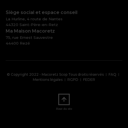
Siège social et espace conseil
La Hurline, 4 route de Nantes
44320 Saint-Père-en-Retz
Ma Maison Macoretz
75, rue Ernest Sauvestre
44400 Rezé
Pied
© Copyright 2022 - Macoretz Scop Tous droits réservés
FAQ
de
Mentions légales
RGPD
FEDER
page
Haut du site