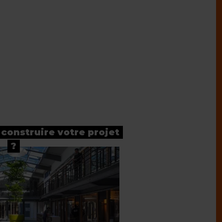
 construire votre projet
?