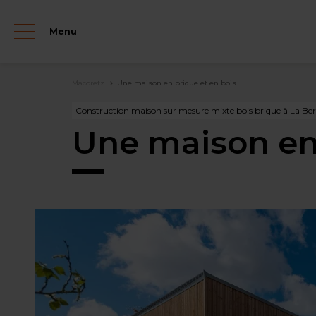
Aller
au
Menu
contenu
principal
Fil
Macoretz
Une maison en brique et en bois
d'Ariane
Construction maison sur mesure mixte bois brique à La Be
Une maison en 