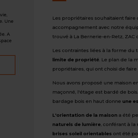
vie,
Les propriétaires souhaitaient faire
ge. Une
accompagnement avec notre équipe
ée. A
trouvé à La Bernerie-en-Retz, ZAC d
espace
Les contraintes liées à la forme du 
limite de propriété
. Le plan de la m
propriétaires, qui ont choisi de fair
Nous avons proposé une maison en b
maçonné, l'étage est bardé de bois. 
bardage bois en haut donne
une e
L'orientation de la maison
a été p
naturels de lumière
, conférant à l
brises soleil orientables
ont été po