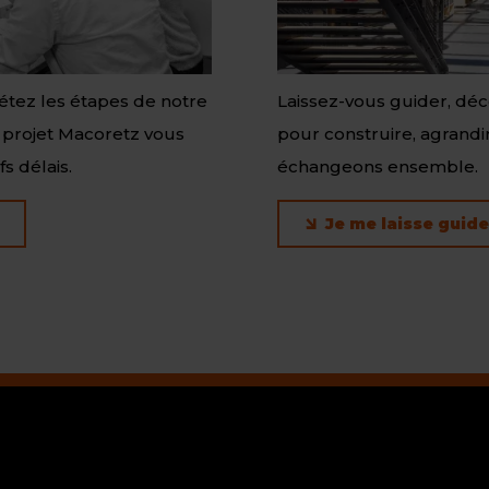
létez les étapes de notre
Laissez-vous guider, déc
 projet Macoretz vous
pour construire, agrandir
s délais.
échangeons ensemble.
Je me laisse guide