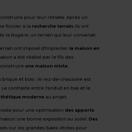
 construire pour leur retraite. Après un
 foncier à la
recherche terrain
, ils ont
e la Rogère, un terrain qui leur convenait.
terrain ont imposé d'implanter
la maison en
aison a été réalisé par le fils des
e construire
une maison mixte.
rique et bois : le rez-de-chaussée est
Le contraste entre l'enduit en bas et le
sthétique moderne
au projet.
ensée pour une optimisation
des apports
a maison une bonne exposition au soleil.
Des
sés sur les grandes baies vitrées pour