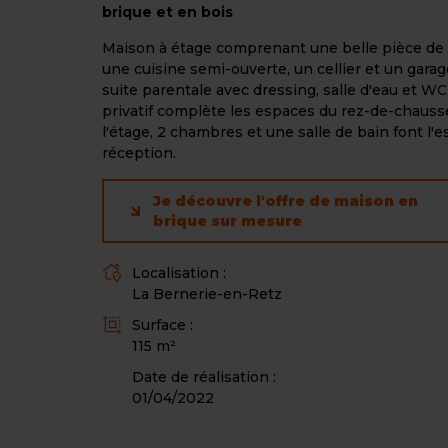
brique et en bois
Maison à étage comprenant une belle pièce de 
une cuisine semi-ouverte, un cellier et un gara
suite parentale avec dressing, salle d'eau et WC
privatif complète les espaces du rez-de-chauss
l'étage, 2 chambres et une salle de bain font l'
réception.
Je découvre l'offre de maison en
brique sur mesure
Localisation :
L
La Bernerie-en-Retz
i
Surface :
e
S
115 m²
u
u
Date de réalisation :
r
01/04/2022
f
a