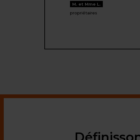
M. et Mme L.
propriétaires
Définisso