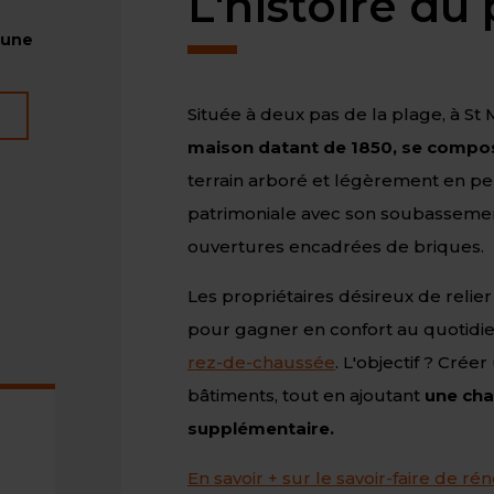
L'histoire du 
'une
Située à deux pas de la plage, à St
maison datant de 1850, se compose
terrain arboré et légèrement en pen
patrimoniale avec son soubassemen
ouvertures encadrées de briques.
Les propriétaires désireux de relier
pour gagner en confort au quotidi
rez-de-chaussée
.
L'objectif ? Crée
bâtiments, tout en ajoutant
une cha
supplémentaire.
En savoir + sur le savoir-faire de r