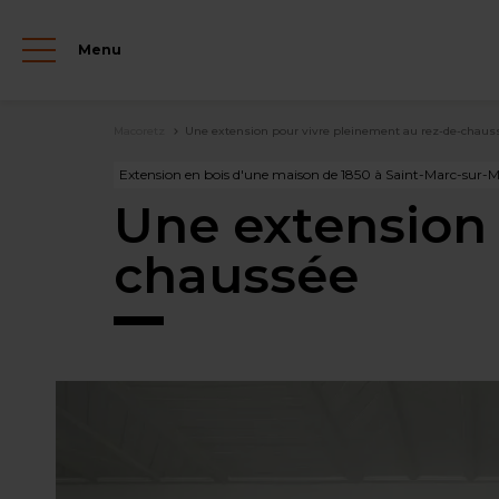
Aller
au
Menu
contenu
principal
Fil
Macoretz
Une extension pour vivre pleinement au rez-de-chaus
d'Ariane
Extension en bois d'une maison de 1850 à Saint-Marc-sur-
Une extension 
chaussée