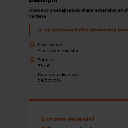
Descriptif
Conception-réalisation d’une extension et d
verrière
Je découvre l'offre d'extension bois
Localisation :
L
Saint-Marc-sur-Mer
i
Surface :
e
S
33 m²
u
u
Date de réalisation :
r
08/07/2019
f
a
c
e
Les plus du projet