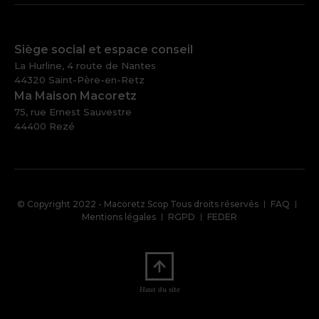
Siège social et espace conseil
La Hurline, 4 route de Nantes
44320 Saint-Père-en-Retz
Ma Maison Macoretz
75, rue Ernest Sauvestre
44400 Rezé
Pied
© Copyright 2022 - Macoretz Scop Tous droits réservés
FAQ
de
Mentions légales
RGPD
FEDER
page
Haut du site