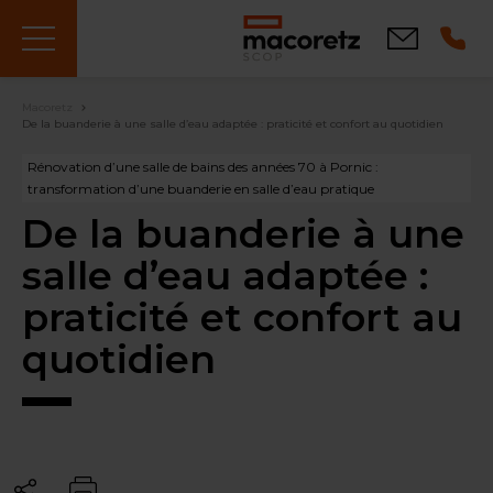
Aller
au
Contact
contenu
principal
Fil
Macoretz
De la buanderie à une salle d’eau adaptée : praticité et confort au quotidien
d'Ariane
Rénovation d’une salle de bains des années 70 à Pornic :
transformation d’une buanderie en salle d’eau pratique
De la buanderie à une
salle d’eau adaptée :
praticité et confort au
quotidien