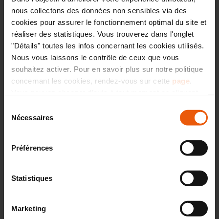
Fidélité des clients
: déjà accompagnés sur un
nous collectons des données non sensibles via des
précédent projet, ils nous ont de nouveau
cookies pour assurer le fonctionnement optimal du site et
confié cette transformation.
réaliser des statistiques. Vous trouverez dans l'onglet
"Détails" toutes les infos concernant les cookies utilisés.
Nous vous laissons le contrôle de ceux que vous
souhaitez activer. Pour en savoir plus sur notre politique
concernant les cookies, rendez-vous sur cette
page
.
Vous pouvez changer d’avis à tout moment en cliquant
sur l’icône « CO » située en bas à droite de chaque page
Sélection
Avant / après
du site.
Nécessaires
du
consentement
Préférences
Statistiques
Marketing